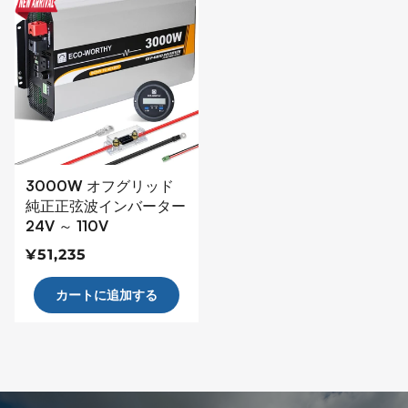
3000W オフグリッド
純正正弦波インバーター
24V ～ 110V
通
¥51,235
常
カートに追加する
価
格