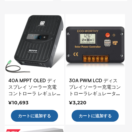
40A MPPT OLED ディ
30A PWM LCD ディス
スプレイ ソーラー充電
プレイソーラー充電コン
コントローラ レギュレ
トローラレギュレータ、
ータ 12V/24V オートス
USB ポート 12V/24V オ
通
¥10,693
通
¥3,220
イッチ
ートスイッチ付き
常
常
カートに追加する
カートに追加する
価
価
格
格