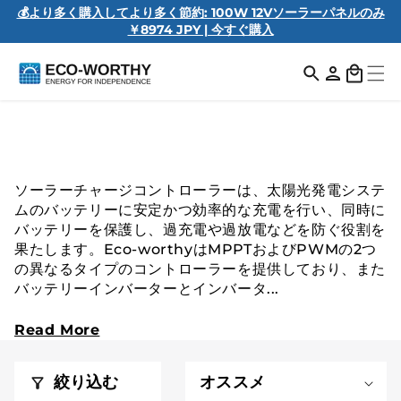
💰️より多く購入してより多く節約: 100W 12Vソーラーパネルのみ
￥8974 JPY | 今すぐ購入
ロ
カ
グ
ー
イ
ト
ン
パワーインバーター
ソーラーチャージコントローラーは、太陽光発電システ
ムのバッテリーに安定かつ効率的な充電を行い、同時に
バッテリーを保護し、過充電や過放電などを防ぐ役割を
果たします。Eco-worthyはMPPTおよびPWMの2つ
の異なるタイプのコントローラーを提供しており、また
バッテリーインバーターとインバータ...
Read More
絞り込む